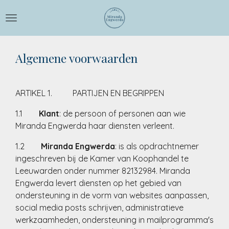
Ga
direct
naar
de
Algemene voorwaarden
hoofdinhoud
ARTIKEL 1. PARTIJEN EN BEGRIPPEN
1.1
Klant
: de persoon of personen aan wie
Miranda Engwerda haar diensten verleent.
1.2
Miranda Engwerda
: is als opdrachtnemer
ingeschreven bij de Kamer van Koophandel te
Leeuwarden onder nummer
82132984
. Miranda
Engwerda levert diensten op het gebied van
ondersteuning in de vorm van websites aanpassen,
social media posts schrijven, administratieve
werkzaamheden, ondersteuning in mailprogramma's